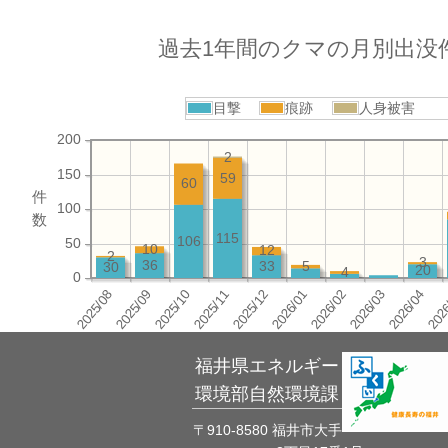
過去1年間のクマの月別出没
目撃
痕跡
人身被害
200
2
150
59
60
件
100
数
115
106
50
10
12
2
3
36
33
5
30
20
4
0
福井県エネルギー
環境部自然環境課
〒910-8580 福井市大手