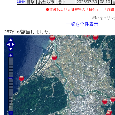
目撃
あわら市
指中
2026/07/30
08:10
12980
※痕跡および人身被害の「日付」、「時間
※Noをクリ
一覧を全件表示
257件が該当しました。