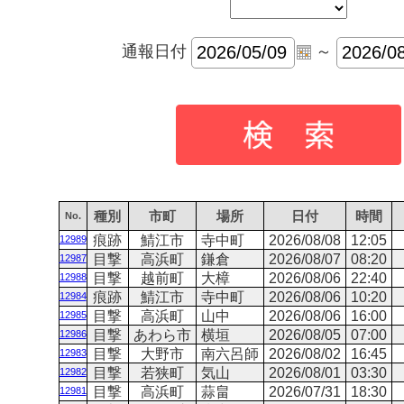
通報日付
～
種別
市町
場所
日付
時間
No.
痕跡
鯖江市
寺中町
2026/08/08
12:05
12989
目撃
高浜町
鎌倉
2026/08/07
08:20
12987
目撃
越前町
大樟
2026/08/06
22:40
12988
痕跡
鯖江市
寺中町
2026/08/06
10:20
12984
目撃
高浜町
山中
2026/08/06
16:00
12985
目撃
あわら市
横垣
2026/08/05
07:00
12986
目撃
大野市
南六呂師
2026/08/02
16:45
12983
目撃
若狭町
気山
2026/08/01
03:30
12982
目撃
高浜町
蒜畠
2026/07/31
18:30
12981